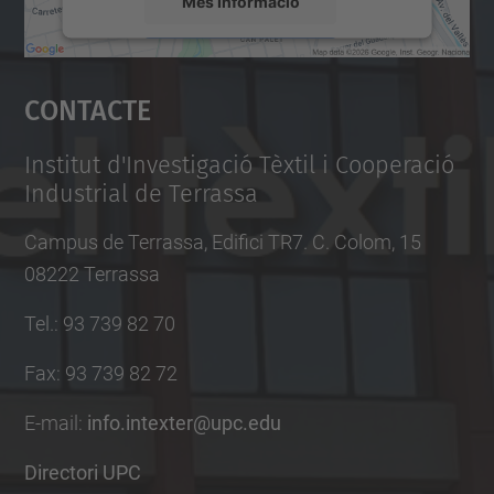
Més Informació
a
r
Accepta
i
Contacte
powered by
Usercentrics Consent
-
Management Platform
d
Institut d'Investigació Tèxtil i Cooperació
e
Industrial de Terrassa
-
Campus de Terrassa, Edifici TR7. C. Colom, 15
l
08222 Terrassa
2
0
Tel.
:
93 739 82 70
1
Fax
:
93 739 82 72
9
i
E-mail
:
info.intexter@upc.edu
n
Directori UPC
t