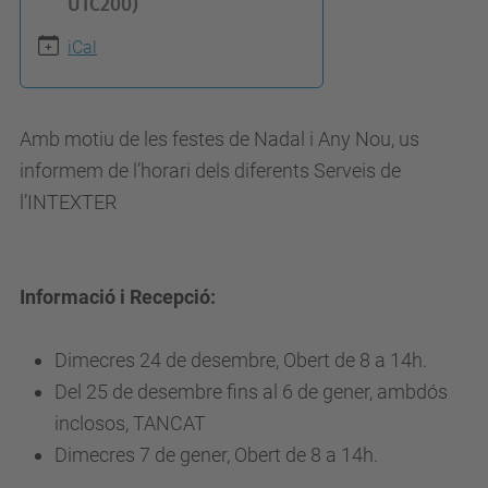
UTC200)
t
p
iCal
s
:
/
Amb motiu de les festes de Nadal i Any Nou, us
/
informem de l’horari dels diferents Serveis de
w
l’INTEXTER
w
w
.
Informació i Recepció:
u
p
Dimecres 24 de desembre, Obert de 8 a 14h.
c
Del 25 de desembre fins al 6 de gener, ambdós
.
inclosos, TANCAT
e
Dimecres 7 de gener, Obert de 8 a 14h.
d