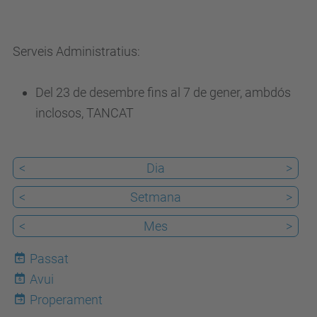
u
/
Serveis Administratius:
i
n
Del 23 de desembre fins al 7 de gener, ambdós
t
inclosos, TANCAT
e
x
t
<
Dia
>
e
<
Setmana
>
r
/
<
Mes
>
c
Passat
a
Avui
/
6
Properament
e