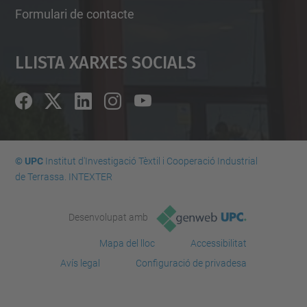
Formulari de contacte
Llista Xarxes Socials
© UPC
Institut d'Investigació Tèxtil i Cooperació Industrial
de Terrassa. INTEXTER
Desenvolupat amb
Mapa del lloc
Accessibilitat
Avís legal
Configuració de privadesa