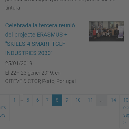
tintura
Celebrada la tercera reunió
del projecte ERASMUS +
"SKILLS-4 SMART TCLF
INDUSTRIES 2030"
25/01/2019
El 22– 23 gener 2019, en
CITEVE & CTCP, Porto, Portugal
...
1
5
6
7
8
9
10
11
...
14
10
nts
el
ors
se
>