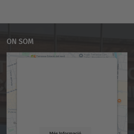
On Som
Necessitem el vostre
consentiment per carregar el
servei Google Maps!
Utilitzem un servei de tercers per incrustar
contingut del mapa que pugui recollir dades
sobre la vostra activitat. Reviseu-ne els
detalls i accepteu el servei per veure el
mapa.
Més Informació