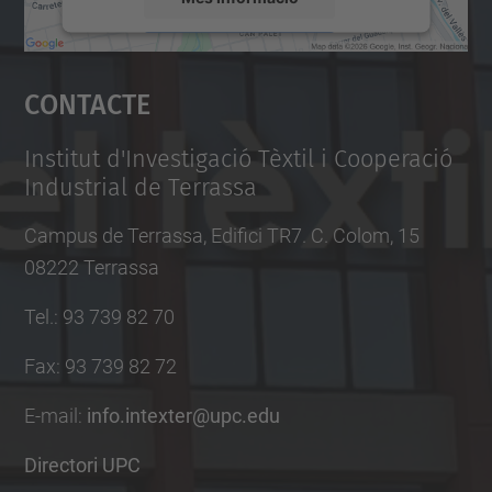
Accepta
Contacte
powered by
Usercentrics Consent
Management Platform
Institut d'Investigació Tèxtil i Cooperació
Industrial de Terrassa
Campus de Terrassa, Edifici TR7. C. Colom, 15
08222 Terrassa
Tel.
:
93 739 82 70
Fax
:
93 739 82 72
E-mail
:
info.intexter@upc.edu
Directori UPC