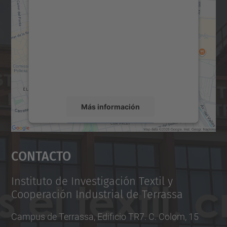
para cargar el servicio Google
Maps.
Utilizamos un servicio de terceros para
incrustar contenido de mapas que puede
recopilar datos sobre su actividad. Le
rogamos que revise los detalles y acepte el
servicio para ver este mapa.
Más información
Aceptar
Contacto
powered by
Usercentrics Consent
Management Platform
Instituto de Investigación Textil y
Cooperación Industrial de Terrassa
Campus de Terrassa, Edificio TR7. C. Colom, 15