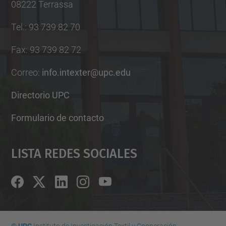
08222 Terrassa
Tel.
:
93 739 82 70
Fax
:
93 739 82 72
Correo
:
info.intexter@upc.edu
Directorio UPC
Formulario de contacto
Lista Redes Sociales