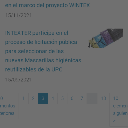
en el marco del proyecto WINTEX
15/11/2021
INTEXTER participa en el
proceso de licitación pública
para seleccionar de las
nuevas Mascarillas higiénicas
reutilizables de la UPC
15/09/2021
10
1
2
3
4
5
6
7
...
13
10
ementos
elemen
(actual)
teriores
siguien
>