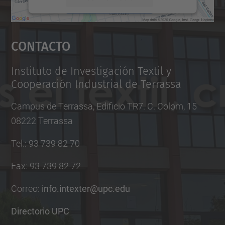
Aceptar
Contacto
powered by
Usercentrics Consent
Management Platform
Instituto de Investigación Textil y
Cooperación Industrial de Terrassa
Campus de Terrassa, Edificio TR7. C. Colom, 15
08222 Terrassa
Tel.
:
93 739 82 70
Fax
:
93 739 82 72
Correo
:
info.intexter@upc.edu
Directorio UPC