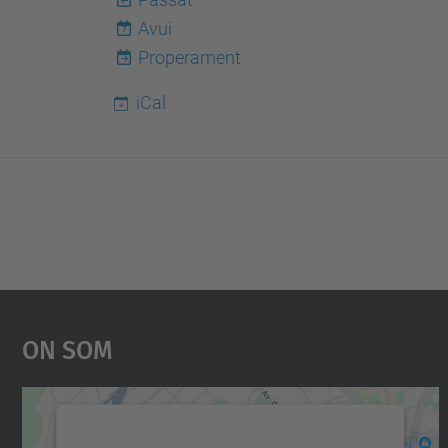
Avui
7
Properament
iCal
On Som
Necessitem el vostre consentiment