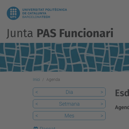
Junta
PAS Funcionari
Inici
Agenda
Esd
<
Dia
>
<
Setmana
>
Agend
<
Mes
>
Passat