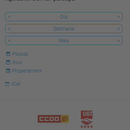
<
Dia
>
<
Setmana
>
<
Mes
>
Passat
Avui
7
Properament
iCal