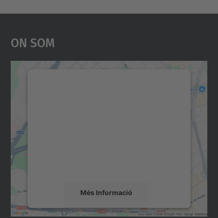
On Som
Necessitem el vostre
consentiment per carregar el
servei Google Maps!
Utilitzem un servei de tercers per incrustar
contingut del mapa que pugui recollir dades
sobre la vostra activitat. Reviseu-ne els
detalls i accepteu el servei per veure el
mapa.
Més Informació
Accepta