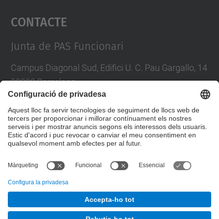
Contacte
powered by
Usercentrics Consent
Management Platform
Junta de PAS Funcionari
Campus Diagonal Sud, Edifici U. C. Pau Gargallo, 14
08028 Barcelona
Tel.
:
93 401 71 46
E-mail
:
junta.pasf@upc.edu
Formulari de contacte
© UPC
Junta PAS Funcionari