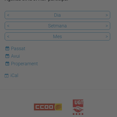
<
Dia
>
<
Setmana
>
<
Mes
>
Passat
Avui
7
Properament
iCal