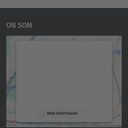
On Som
Necessitem el vostre
consentiment per carregar el
servei Google Maps!
Utilitzem un servei de tercers per incrustar
contingut del mapa que pugui recollir dades
sobre la vostra activitat. Reviseu-ne els
detalls i accepteu el servei per veure el
mapa.
Més Informació
Accepta