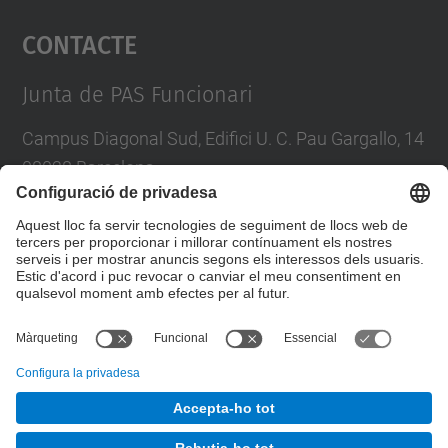
Contacte
powered by
Usercentrics Consent
Management Platform
Junta de PAS Funcionari
Campus Diagonal Sud, Edifici U. C. Pau Gargallo, 14
08028 Barcelona
Tel.
:
93 401 71 46
E-mail
:
junta.pasf@upc.edu
Formulari de contacte
© UPC
Junta PAS Funcionari