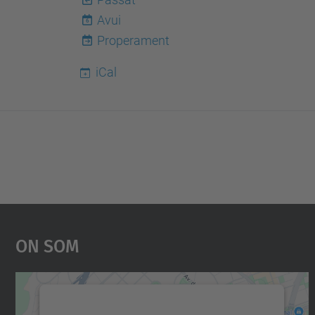
Avui
6
Properament
iCal
On Som
Necessitem el vostre consentiment