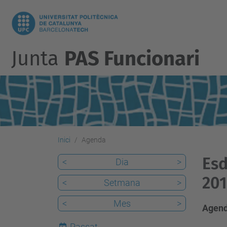
Junta
PAS Funcionari
Inici
Agenda
Esd
<
Dia
>
201
<
Setmana
>
<
Mes
>
Agend
Passat