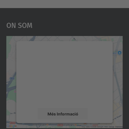
On Som
Necessitem el vostre
consentiment per carregar el
servei Google Maps!
Utilitzem un servei de tercers per incrustar
contingut del mapa que pugui recollir dades
sobre la vostra activitat. Reviseu-ne els
detalls i accepteu el servei per veure el
mapa.
Més Informació
Accepta