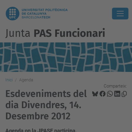
Junta
PAS Funcionari
Inici
Agenda
Comparteix:
Esdeveniments del
dia Divendres, 14.
Desembre 2012
Agenda on la JPASF participa.