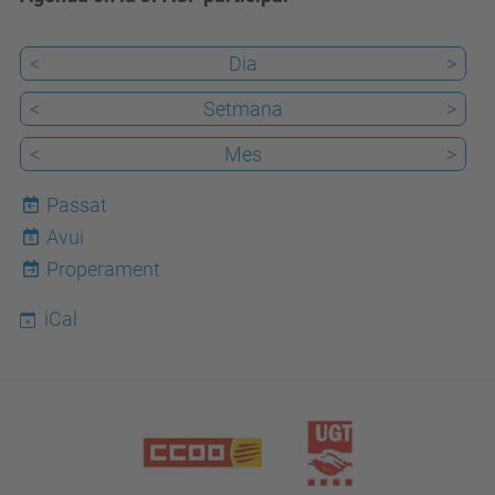
<
Dia
>
<
Setmana
>
<
Mes
>
Passat
Avui
6
Properament
iCal