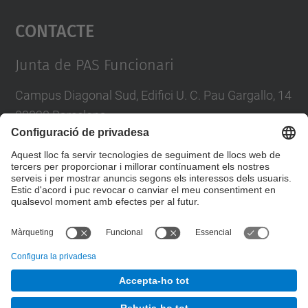
Contacte
powered by
Usercentrics Consent
Management Platform
Junta de PAS Funcionari
Campus Diagonal Sud, Edifici U. C. Pau Gargallo, 14
08028 Barcelona
Tel.
:
93 401 71 46
E-mail
:
junta.pasf@upc.edu
Formulari de contacte
© UPC
Junta PAS Funcionari