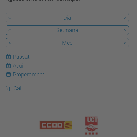
<
Dia
>
<
Setmana
>
<
Mes
>
Passat
Avui
6
Properament
iCal