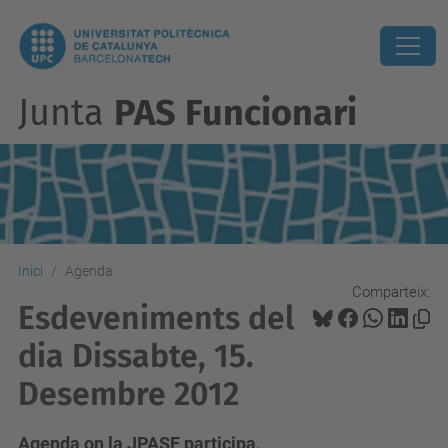
Junta
PAS Funcionari
Inici
Agenda
Comparteix:
Esdeveniments del
dia Dissabte, 15.
Desembre 2012
Agenda on la JPASF participa.