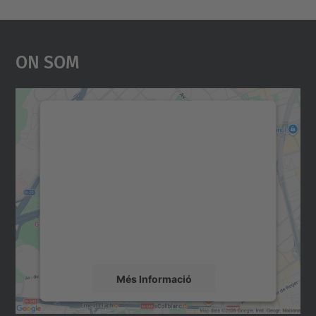
On Som
Necessitem el vostre
consentiment per carregar el
servei Google Maps!
Utilitzem un servei de tercers per incrustar
contingut del mapa que pugui recollir dades
sobre la vostra activitat. Reviseu-ne els
detalls i accepteu el servei per veure el
mapa.
Més Informació
Accepta