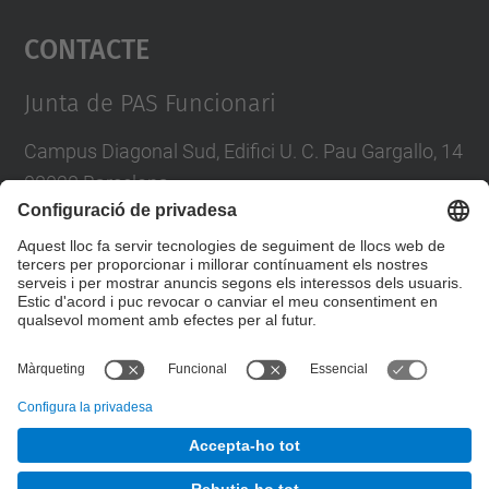
Contacte
powered by
Usercentrics Consent
Management Platform
Junta de PAS Funcionari
Campus Diagonal Sud, Edifici U. C. Pau Gargallo, 14
08028 Barcelona
Tel.
:
93 401 71 46
E-mail
:
junta.pasf@upc.edu
Formulari de contacte
© UPC
Junta PAS Funcionari