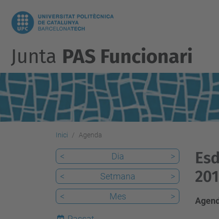
Junta
PAS Funcionari
Inici
Agenda
Esd
<
Dia
>
201
<
Setmana
>
<
Mes
>
Agend
Passat