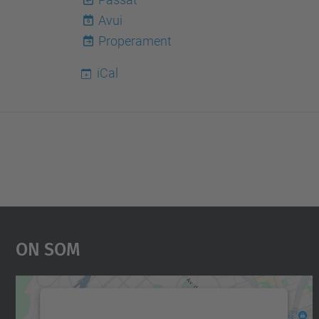
Avui
6
Properament
iCal
On Som
Necessitem el vostre consentiment