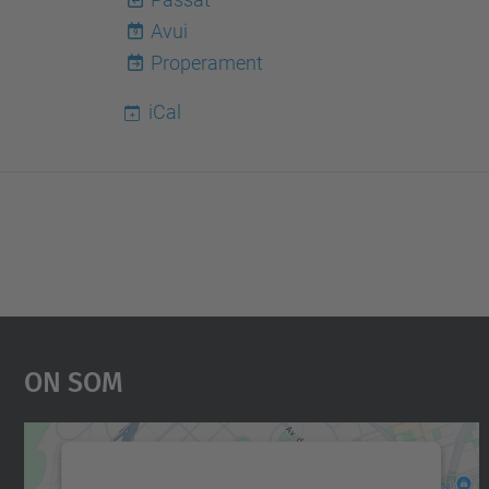
Avui
9
Properament
iCal
On Som
Necessitem el vostre consentiment