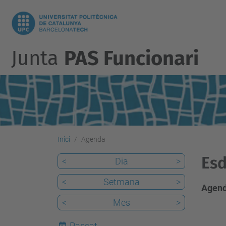
Junta
PAS Funcionari
Inici
Agenda
Esd
<
Dia
>
<
Setmana
>
Agend
<
Mes
>
Passat