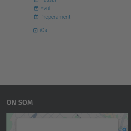
Avui
8
Properament
iCal
On Som
Necessitem el vostre consentiment