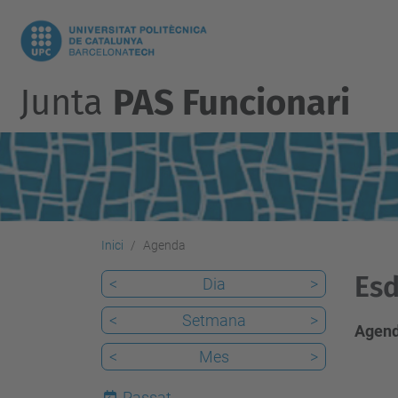
Junta
PAS Funcionari
Inici
Agenda
Esd
<
Dia
>
<
Setmana
>
Agend
<
Mes
>
Passat