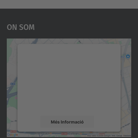
On Som
Necessitem el vostre
consentiment per carregar el
servei Google Maps!
Utilitzem un servei de tercers per incrustar
contingut del mapa que pugui recollir dades
sobre la vostra activitat. Reviseu-ne els
detalls i accepteu el servei per veure el
mapa.
Més Informació
Accepta