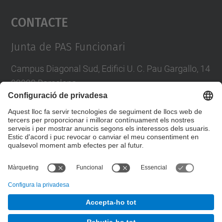
Contacte
powered by
Usercentrics Consent
Management Platform
Junta de PAS Funcionari
Campus Diagonal Sud, Edifici U. C. Pau Gargallo, 14
08028 Barcelona
Tel.
:
93 401 71 46
E-mail
:
junta.pasf@upc.edu
Formulari de contacte
© UPC
Junta PAS Funcionari