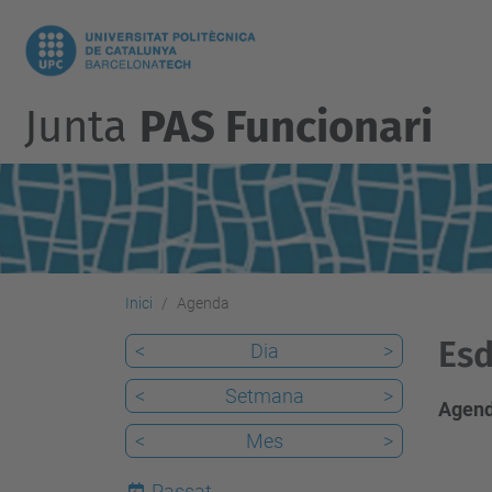
Junta
PAS Funcionari
Inici
Agenda
Esd
<
Dia
>
<
Setmana
>
Agend
<
Mes
>
Passat