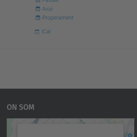
Avui
7
Properament
iCal
On Som
Necessitem el vostre consentiment