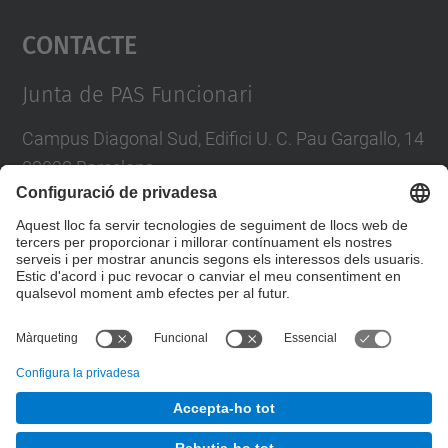
Contacte
powered by
Usercentrics Consent
Management Platform
Junta de PAS Funcionari
Campus Diagonal Sud, Edifici U. C. Pau Gargallo, 14
08028 Barcelona
Tel.
:
93 401 71 46
E-mail
:
junta.pasf@upc.edu
Formulari de contacte
© UPC
Junta PAS Funcionari