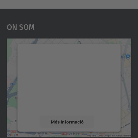
On Som
Necessitem el vostre
consentiment per carregar el
servei Google Maps!
Utilitzem un servei de tercers per incrustar
contingut del mapa que pugui recollir dades
sobre la vostra activitat. Reviseu-ne els
detalls i accepteu el servei per veure el
mapa.
Més Informació
Accepta