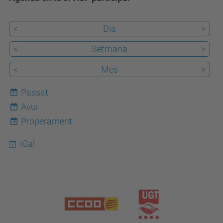
<
Dia
>
<
Setmana
>
<
Mes
>
Passat
Avui
7
Properament
iCal