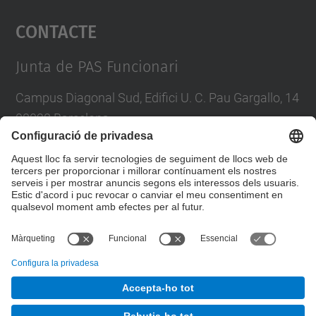
Contacte
powered by
Usercentrics Consent
Management Platform
Junta de PAS Funcionari
Campus Diagonal Sud, Edifici U. C. Pau Gargallo, 14
08028 Barcelona
Tel.
:
93 401 71 46
E-mail
:
junta.pasf@upc.edu
Formulari de contacte
© UPC
Junta PAS Funcionari