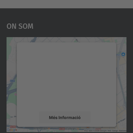
On Som
Necessitem el vostre
consentiment per carregar el
servei Google Maps!
Utilitzem un servei de tercers per incrustar
contingut del mapa que pugui recollir dades
sobre la vostra activitat. Reviseu-ne els
detalls i accepteu el servei per veure el
mapa.
Més Informació
Accepta