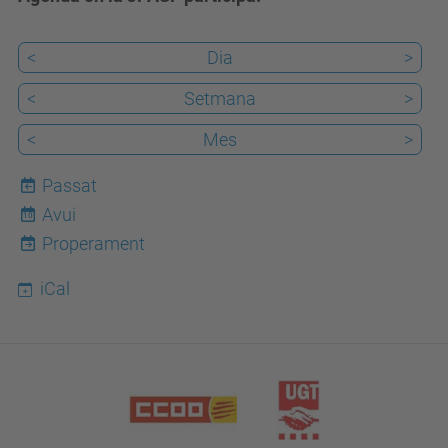
<
Dia
>
<
Setmana
>
<
Mes
>
Passat
Avui
10
Properament
iCal