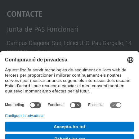
Contacte
powered by
Usercentrics Consent
Management Platform
Junta de PAS Funcionari
Campus Diagonal Sud, Edifici U. C. Pau Gargallo, 14
08028 Barcelona
Tel.
:
93 401 71 46
E-mail
:
junta.pasf@upc.edu
Formulari de contacte
© UPC
Junta PAS Funcionari