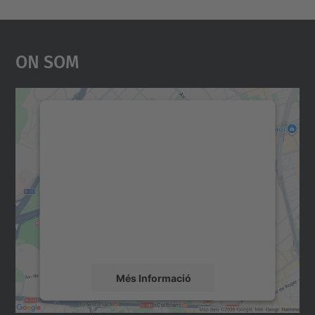
On Som
Necessitem el vostre
consentiment per carregar el
servei Google Maps!
Utilitzem un servei de tercers per incrustar
contingut del mapa que pugui recollir dades
sobre la vostra activitat. Reviseu-ne els
detalls i accepteu el servei per veure el
mapa.
Més Informació
Accepta