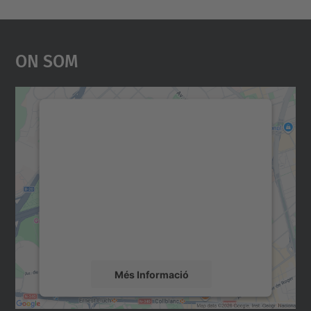
On Som
Necessitem el vostre
consentiment per carregar el
servei Google Maps!
Utilitzem un servei de tercers per incrustar
contingut del mapa que pugui recollir dades
sobre la vostra activitat. Reviseu-ne els
detalls i accepteu el servei per veure el
mapa.
Més Informació
Accepta