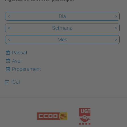
<
Dia
>
<
Setmana
>
<
Mes
>
Passat
Avui
6
Properament
iCal