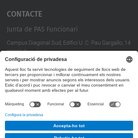
Contacte
powered by
Usercentrics Consent
Management Platform
Junta de PAS Funcionari
Campus Diagonal Sud, Edifici U. C. Pau Gargallo, 14
08028 Barcelona
Tel.
:
93 401 71 46
E-mail
:
junta.pasf@upc.edu
Formulari de contacte
© UPC
Junta PAS Funcionari