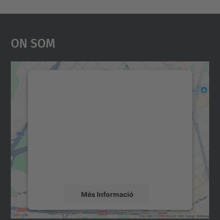
On Som
Necessitem el vostre
consentiment per carregar el
servei Google Maps!
Utilitzem un servei de tercers per incrustar
contingut del mapa que pugui recollir dades
sobre la vostra activitat. Reviseu-ne els
detalls i accepteu el servei per veure el
mapa.
Més Informació
Accepta