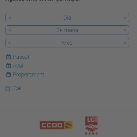
<
Dia
>
<
Setmana
>
<
Mes
>
Passat
Avui
6
Properament
iCal