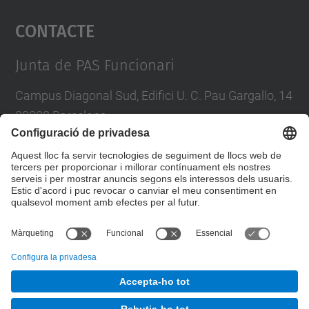
Contacte
powered by
Usercentrics Consent
Management Platform
Junta de PAS Funcionari
Campus Diagonal Sud, Edifici U. C. Pau Gargallo, 14
08028 Barcelona
Tel.
:
93 401 71 46
E-mail
:
junta.pasf@upc.edu
Formulari de contacte
© UPC
Junta PAS Funcionari