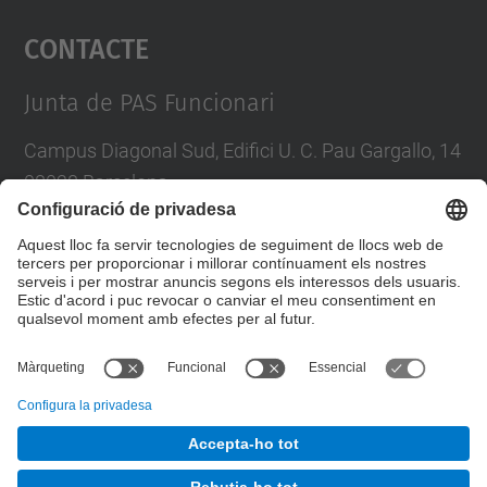
Contacte
powered by
Usercentrics Consent
Management Platform
Junta de PAS Funcionari
Campus Diagonal Sud, Edifici U. C. Pau Gargallo, 14
08028 Barcelona
Tel.
:
93 401 71 46
E-mail
:
junta.pasf@upc.edu
Formulari de contacte
© UPC
Junta PAS Funcionari