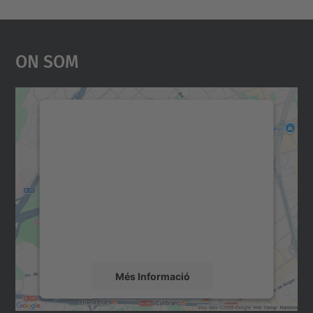
On Som
Necessitem el vostre
consentiment per carregar el
servei Google Maps!
Utilitzem un servei de tercers per incrustar
contingut del mapa que pugui recollir dades
sobre la vostra activitat. Reviseu-ne els
detalls i accepteu el servei per veure el
mapa.
Més Informació
Accepta