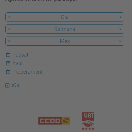
<
Dia
>
<
Setmana
>
<
Mes
>
Passat
Avui
6
Properament
iCal