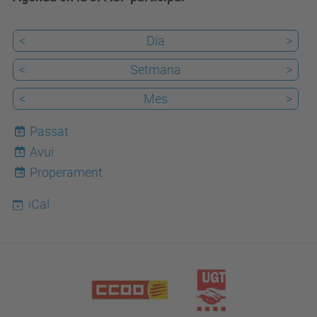
<
Dia
>
<
Setmana
>
<
Mes
>
Passat
Avui
6
Properament
iCal