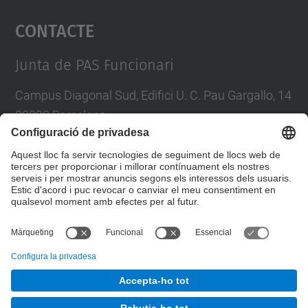
Contacte
powered by
Usercentrics Consent
Management Platform
Junta de PAS Funcionari
Campus Diagonal Sud, Edifici U. C. Pau Gargallo, 14
08028 Barcelona
Tel.
:
93 401 71 46
E-mail
:
junta.pasf@upc.edu
Formulari de contacte
© UPC
Junta PAS Funcionari