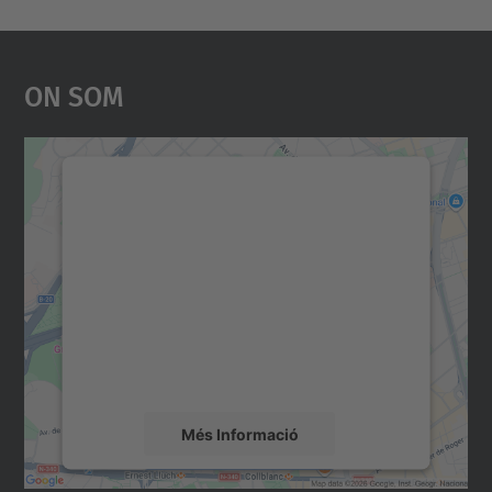
On Som
Necessitem el vostre
consentiment per carregar el
servei Google Maps!
Utilitzem un servei de tercers per incrustar
contingut del mapa que pugui recollir dades
sobre la vostra activitat. Reviseu-ne els
detalls i accepteu el servei per veure el
mapa.
Més Informació
Accepta