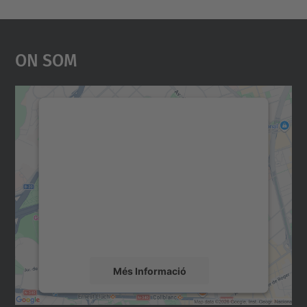
On Som
Necessitem el vostre
consentiment per carregar el
servei Google Maps!
Utilitzem un servei de tercers per incrustar
contingut del mapa que pugui recollir dades
sobre la vostra activitat. Reviseu-ne els
detalls i accepteu el servei per veure el
mapa.
Més Informació
Accepta