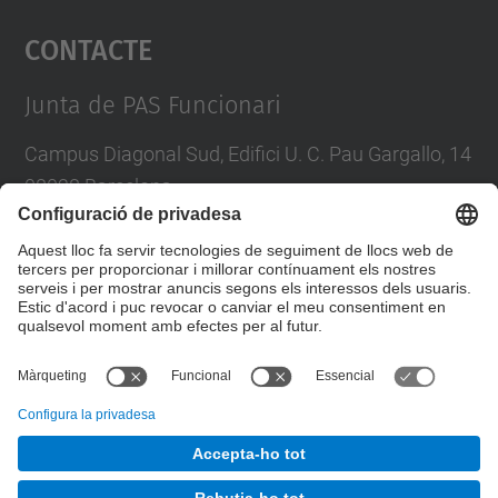
Contacte
powered by
Usercentrics Consent
Management Platform
Junta de PAS Funcionari
Campus Diagonal Sud, Edifici U. C. Pau Gargallo, 14
08028 Barcelona
Tel.
:
93 401 71 46
E-mail
:
junta.pasf@upc.edu
Formulari de contacte
© UPC
Junta PAS Funcionari