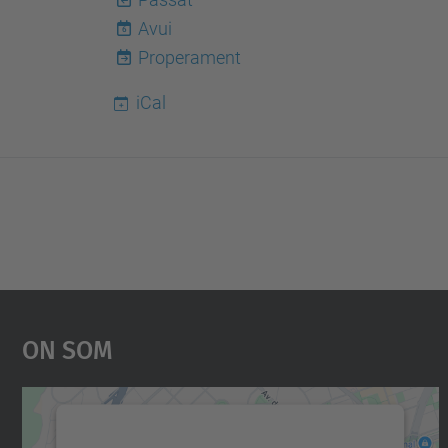
Avui
6
Properament
iCal
On Som
Necessitem el vostre consentiment