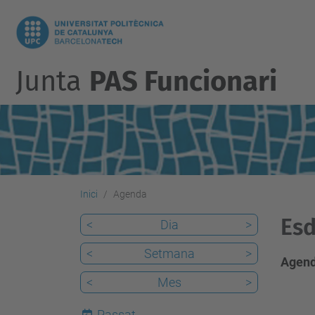
Junta
PAS Funcionari
Inici
Agenda
Esd
<
Dia
>
<
Setmana
>
Agend
<
Mes
>
Passat