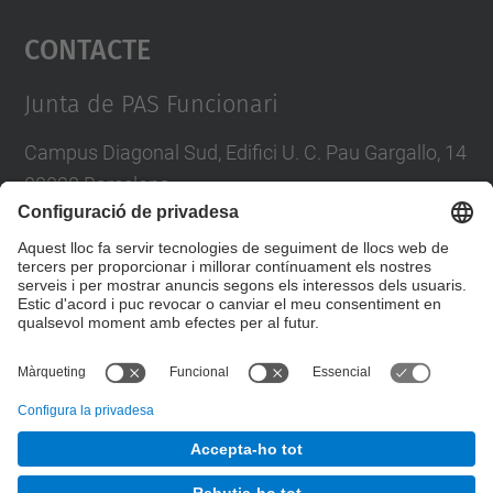
Contacte
powered by
Usercentrics Consent
Management Platform
Junta de PAS Funcionari
Campus Diagonal Sud, Edifici U. C. Pau Gargallo, 14
08028 Barcelona
Tel.
:
93 401 71 46
E-mail
:
junta.pasf@upc.edu
Formulari de contacte
© UPC
Junta PAS Funcionari