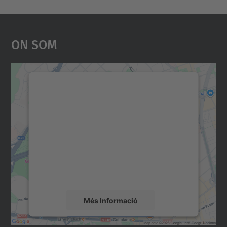
On Som
Necessitem el vostre
consentiment per carregar el
servei Google Maps!
Utilitzem un servei de tercers per incrustar
contingut del mapa que pugui recollir dades
sobre la vostra activitat. Reviseu-ne els
detalls i accepteu el servei per veure el
mapa.
Més Informació
Accepta