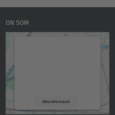
On Som
Necessitem el vostre
consentiment per carregar el
servei Google Maps!
Utilitzem un servei de tercers per incrustar
contingut del mapa que pugui recollir dades
sobre la vostra activitat. Reviseu-ne els
detalls i accepteu el servei per veure el
mapa.
Més Informació
Accepta