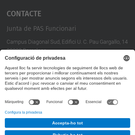
Contacte
powered by
Usercentrics Consent
Management Platform
Junta de PAS Funcionari
Campus Diagonal Sud, Edifici U. C. Pau Gargallo, 14
08028 Barcelona
Tel.
:
93 401 71 46
E-mail
:
junta.pasf@upc.edu
Formulari de contacte
© UPC
Junta PAS Funcionari