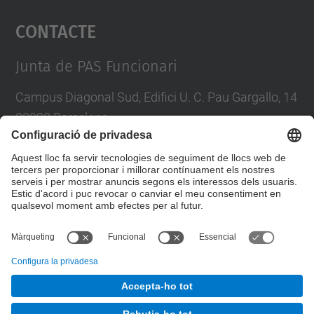
Contacte
powered by
Usercentrics Consent
Management Platform
Junta de PAS Funcionari
Campus Diagonal Sud, Edifici U. C. Pau Gargallo, 14
08028 Barcelona
Tel.
:
93 401 71 46
E-mail
:
junta.pasf@upc.edu
Formulari de contacte
© UPC
Junta PAS Funcionari