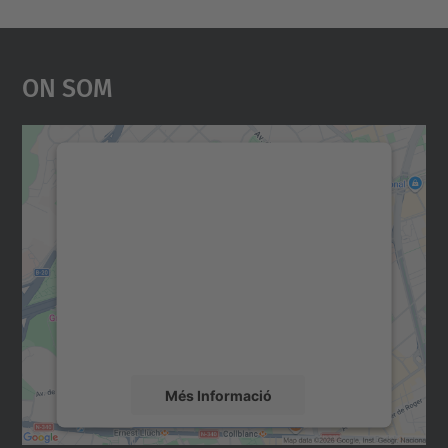
On Som
Necessitem el vostre
consentiment per carregar el
servei Google Maps!
Utilitzem un servei de tercers per incrustar
contingut del mapa que pugui recollir dades
sobre la vostra activitat. Reviseu-ne els
detalls i accepteu el servei per veure el
mapa.
Més Informació
Accepta