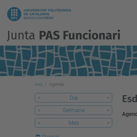
Junta
PAS Funcionari
Inici
Agenda
Esd
<
Dia
>
<
Setmana
>
Agend
<
Mes
>
Passat