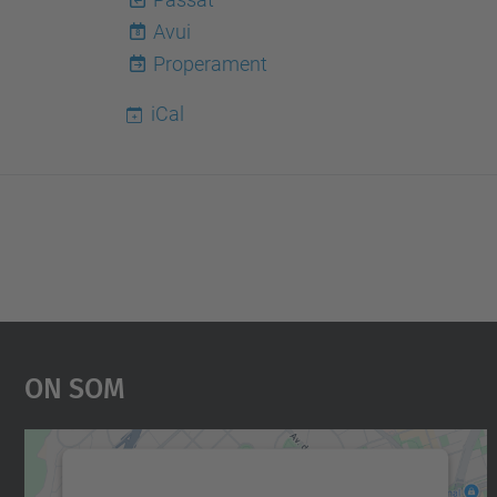
Avui
8
Properament
iCal
On Som
Necessitem el vostre consentiment