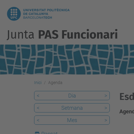
Junta
PAS Funcionari
Inici
Agenda
Esd
<
Dia
>
<
Setmana
>
Agend
<
Mes
>
Passat