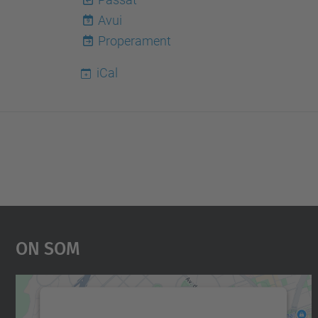
Avui
9
Properament
iCal
On Som
Necessitem el vostre consentiment