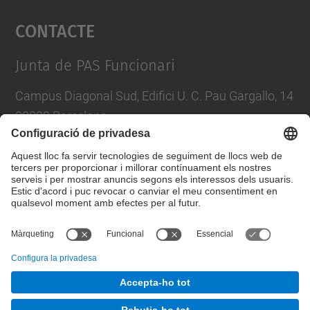
Contacte
powered by
Usercentrics Consent
Management Platform
Junta de PAS Funcionari
Campus Diagonal Sud, Edifici U. C. Pau Gargallo, 14
08028 Barcelona
Tel.
:
93 401 71 46
E-mail
:
junta.pasf@upc.edu
Formulari de contacte
© UPC
Junta PAS Funcionari