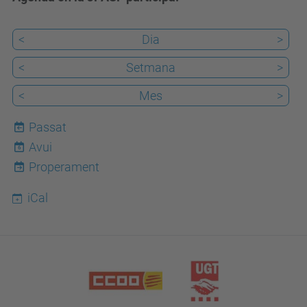
<
Dia
>
<
Setmana
>
<
Mes
>
Passat
Avui
6
Properament
iCal