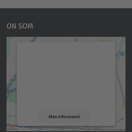
On Som
Necessitem el vostre
consentiment per carregar el
servei Google Maps!
Utilitzem un servei de tercers per incrustar
contingut del mapa que pugui recollir dades
sobre la vostra activitat. Reviseu-ne els
detalls i accepteu el servei per veure el
mapa.
Més Informació
Accepta