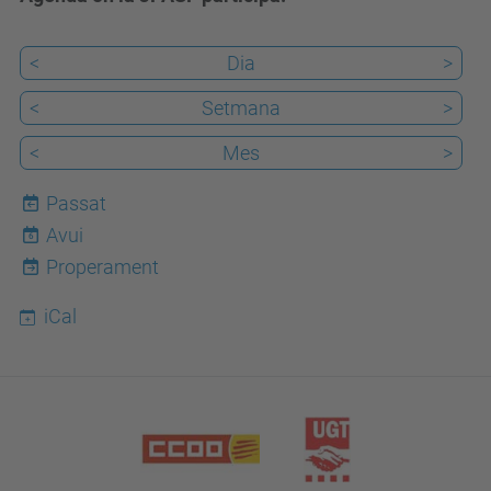
<
Dia
>
<
Setmana
>
<
Mes
>
Passat
Avui
6
Properament
iCal