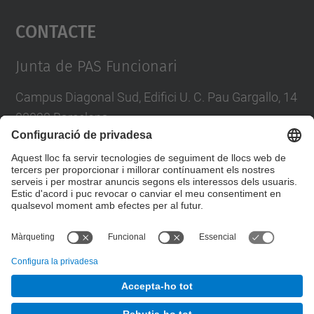
Contacte
powered by
Usercentrics Consent
Management Platform
Junta de PAS Funcionari
Campus Diagonal Sud, Edifici U. C. Pau Gargallo, 14
08028 Barcelona
Tel.
:
93 401 71 46
E-mail
:
junta.pasf@upc.edu
Formulari de contacte
© UPC
Junta PAS Funcionari