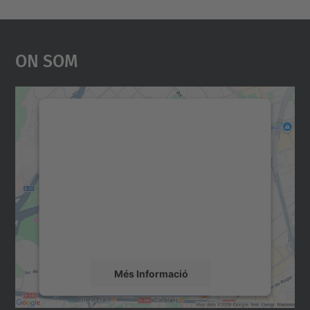
On Som
Necessitem el vostre
consentiment per carregar el
servei Google Maps!
Utilitzem un servei de tercers per incrustar
contingut del mapa que pugui recollir dades
sobre la vostra activitat. Reviseu-ne els
detalls i accepteu el servei per veure el
mapa.
Més Informació
Accepta