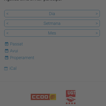
<
Dia
>
<
Setmana
>
<
Mes
>
Passat
Avui
7
Properament
iCal