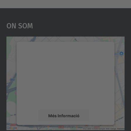
On Som
Necessitem el vostre
consentiment per carregar el
servei Google Maps!
Utilitzem un servei de tercers per incrustar
contingut del mapa que pugui recollir dades
sobre la vostra activitat. Reviseu-ne els
detalls i accepteu el servei per veure el
mapa.
Més Informació
Accepta