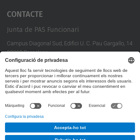
Contacte
powered by
Usercentrics Consent
Management Platform
Junta de PAS Funcionari
Campus Diagonal Sud, Edifici U. C. Pau Gargallo, 14
08028 Barcelona
Tel.
:
93 401 71 46
E-mail
:
junta.pasf@upc.edu
Formulari de contacte
© UPC
Junta PAS Funcionari