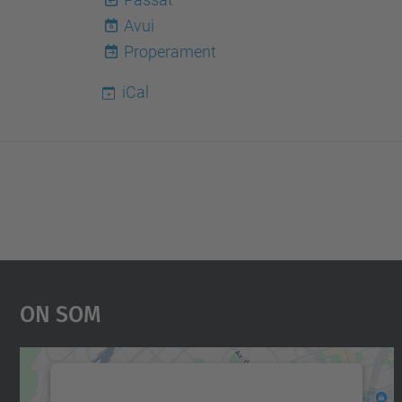
Avui
6
Properament
iCal
On Som
Necessitem el vostre consentiment