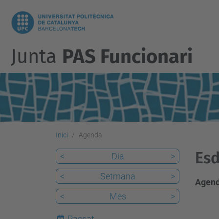
Junta
PAS Funcionari
Inici
Agenda
Esd
<
Dia
>
<
Setmana
>
Agend
<
Mes
>
Passat