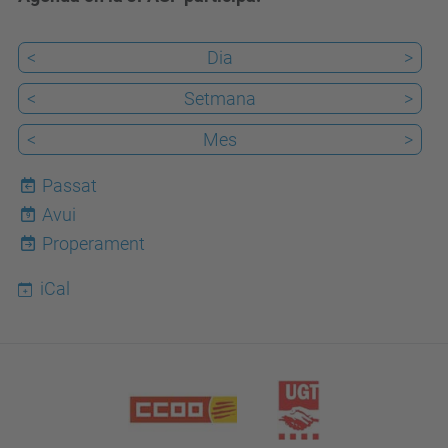
<
Dia
>
<
Setmana
>
<
Mes
>
Passat
Avui
9
Properament
iCal