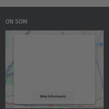
On Som
Necessitem el vostre
consentiment per carregar el
servei Google Maps!
Utilitzem un servei de tercers per incrustar
contingut del mapa que pugui recollir dades
sobre la vostra activitat. Reviseu-ne els
detalls i accepteu el servei per veure el
mapa.
Més Informació
Accepta