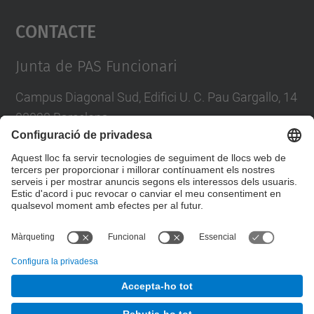
Contacte
powered by
Usercentrics Consent
Management Platform
Junta de PAS Funcionari
Campus Diagonal Sud, Edifici U. C. Pau Gargallo, 14
08028 Barcelona
Tel.
:
93 401 71 46
E-mail
:
junta.pasf@upc.edu
Formulari de contacte
© UPC
Junta PAS Funcionari