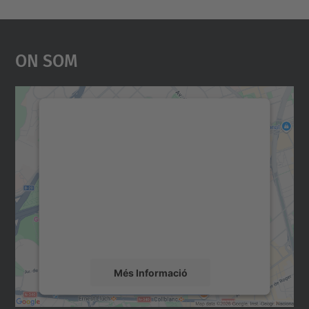
On Som
Necessitem el vostre
consentiment per carregar el
servei Google Maps!
Utilitzem un servei de tercers per incrustar
contingut del mapa que pugui recollir dades
sobre la vostra activitat. Reviseu-ne els
detalls i accepteu el servei per veure el
mapa.
Més Informació
Accepta