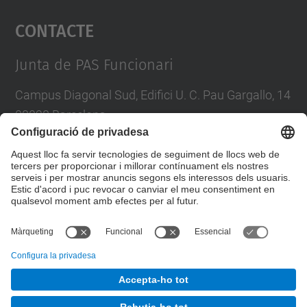
Contacte
powered by
Usercentrics Consent
Management Platform
Junta de PAS Funcionari
Campus Diagonal Sud, Edifici U. C. Pau Gargallo, 14
08028 Barcelona
Tel.
:
93 401 71 46
E-mail
:
junta.pasf@upc.edu
Formulari de contacte
© UPC
Junta PAS Funcionari