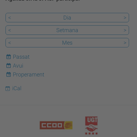
<
Dia
>
<
Setmana
>
<
Mes
>
Passat
Avui
7
Properament
iCal