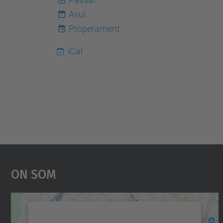
Avui
7
Properament
iCal
On Som
Necessitem el vostre consentiment