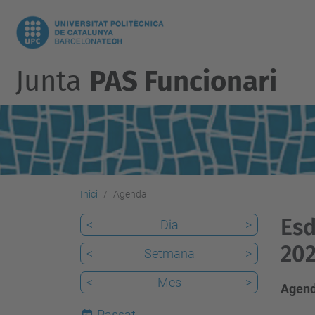
Junta
PAS Funcionari
Inici
Agenda
Esd
<
Dia
>
20
<
Setmana
>
<
Mes
>
Agend
Passat