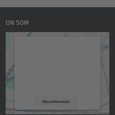
On Som
Necessitem el vostre
consentiment per carregar el
servei Google Maps!
Utilitzem un servei de tercers per incrustar
contingut del mapa que pugui recollir dades
sobre la vostra activitat. Reviseu-ne els
detalls i accepteu el servei per veure el
mapa.
Més Informació
Accepta