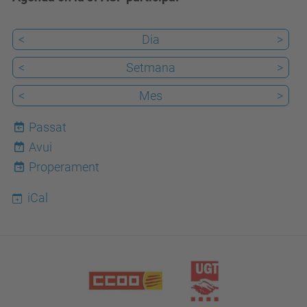
<
Dia
>
<
Setmana
>
<
Mes
>
Passat
Avui
7
Properament
iCal