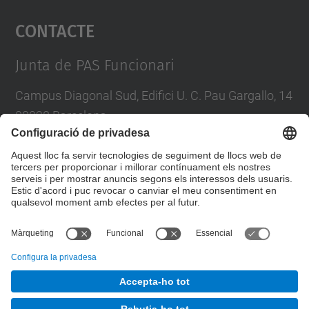
Contacte
powered by
Usercentrics Consent
Management Platform
Junta de PAS Funcionari
Campus Diagonal Sud, Edifici U. C. Pau Gargallo, 14
08028 Barcelona
Tel.
:
93 401 71 46
E-mail
:
junta.pasf@upc.edu
Formulari de contacte
© UPC
Junta PAS Funcionari