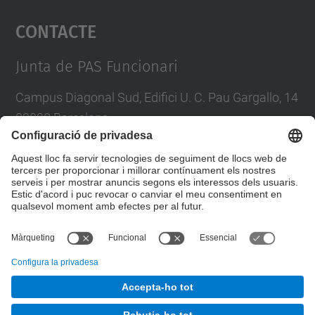
Contacte
powered by
Usercentrics Consent
Management Platform
Junta de PAS Funcionari
Campus Diagonal Sud, Edifici U. C. Pau Gargallo, 14
08028 Barcelona
Tel.
:
93 401 71 46
E-mail
:
junta.pasf@upc.edu
Formulari de contacte
© UPC
Junta PAS Funcionari