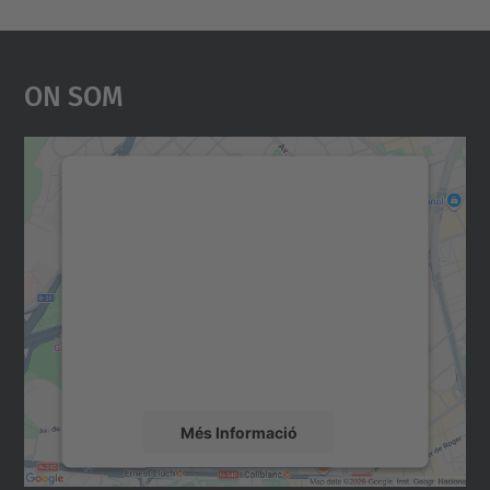
On Som
Necessitem el vostre
consentiment per carregar el
servei Google Maps!
Utilitzem un servei de tercers per incrustar
contingut del mapa que pugui recollir dades
sobre la vostra activitat. Reviseu-ne els
detalls i accepteu el servei per veure el
mapa.
Més Informació
Accepta