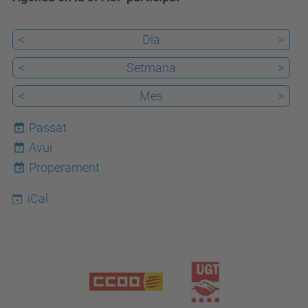
<
Dia
>
<
Setmana
>
<
Mes
>
Passat
Avui
7
Properament
iCal