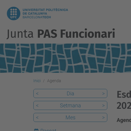
Junta
PAS Funcionari
Inici
Agenda
Esd
<
Dia
>
20
<
Setmana
>
<
Mes
>
Agend
Passat