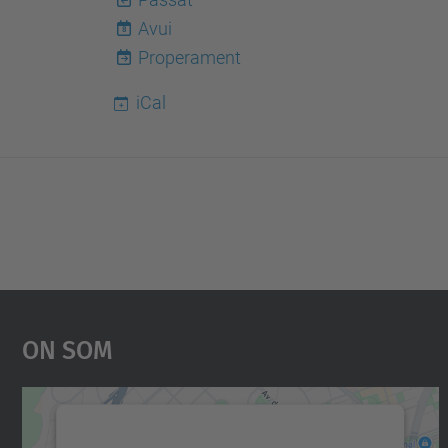
Avui
8
Properament
iCal
On Som
Necessitem el vostre consentiment