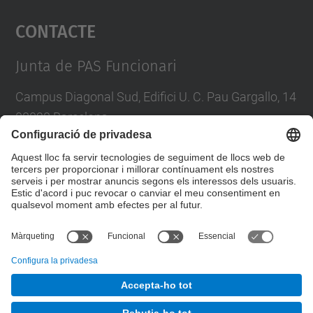
Contacte
powered by
Usercentrics Consent
Management Platform
Junta de PAS Funcionari
Campus Diagonal Sud, Edifici U. C. Pau Gargallo, 14
08028 Barcelona
Tel.
:
93 401 71 46
E-mail
:
junta.pasf@upc.edu
Formulari de contacte
© UPC
Junta PAS Funcionari