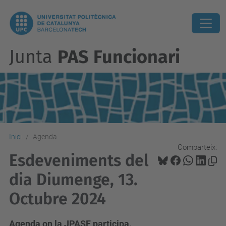
Junta
PAS Funcionari
Inici
Agenda
Comparteix:
Esdeveniments del
dia Diumenge, 13.
Octubre 2024
Agenda on la JPASF participa.