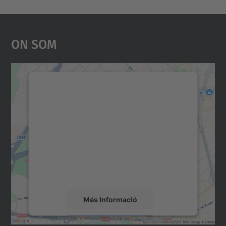
On Som
Necessitem el vostre
consentiment per carregar el
servei Google Maps!
Utilitzem un servei de tercers per incrustar
contingut del mapa que pugui recollir dades
sobre la vostra activitat. Reviseu-ne els
detalls i accepteu el servei per veure el
mapa.
Més Informació
Accepta