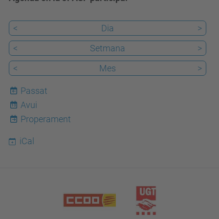
<
Dia
>
<
Setmana
>
<
Mes
>
Passat
Avui
10
Properament
iCal