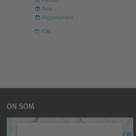
Avui
8
Properament
iCal
On Som
Necessitem el vostre consentiment