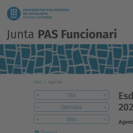
Junta
PAS Funcionari
Inici
Agenda
Esd
<
Dia
>
20
<
Setmana
>
<
Mes
>
Agend
Passat