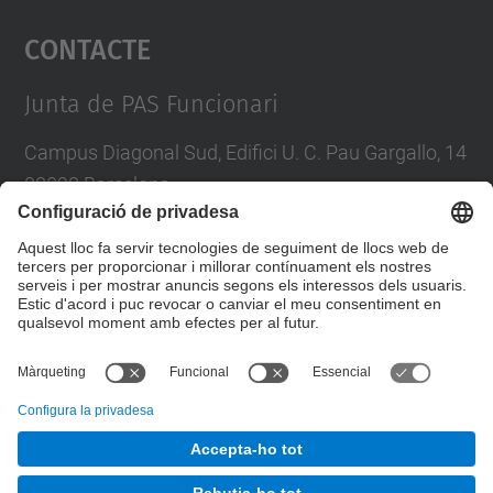
Contacte
powered by
Usercentrics Consent
Management Platform
Junta de PAS Funcionari
Campus Diagonal Sud, Edifici U. C. Pau Gargallo, 14
08028 Barcelona
Tel.
:
93 401 71 46
E-mail
:
junta.pasf@upc.edu
Formulari de contacte
© UPC
Junta PAS Funcionari