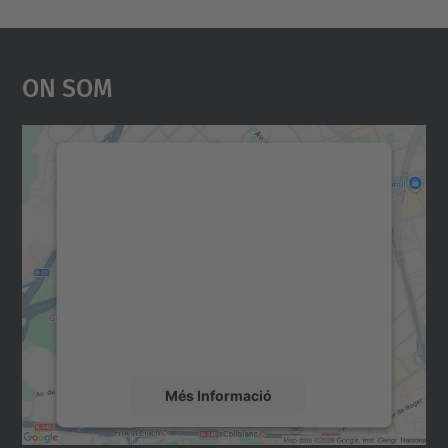
On Som
Necessitem el vostre
consentiment per carregar el
servei Google Maps!
Utilitzem un servei de tercers per incrustar
contingut del mapa que pugui recollir dades
sobre la vostra activitat. Reviseu-ne els
detalls i accepteu el servei per veure el
mapa.
Més Informació
Accepta