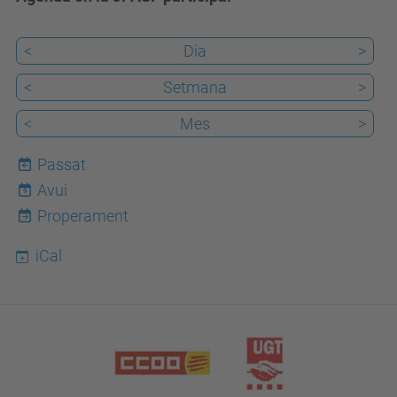
<
Dia
>
<
Setmana
>
<
Mes
>
Passat
Avui
9
Properament
iCal