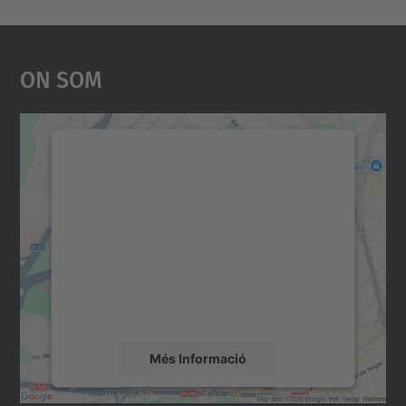
On Som
Necessitem el vostre
consentiment per carregar el
servei Google Maps!
Utilitzem un servei de tercers per incrustar
contingut del mapa que pugui recollir dades
sobre la vostra activitat. Reviseu-ne els
detalls i accepteu el servei per veure el
mapa.
Més Informació
Accepta