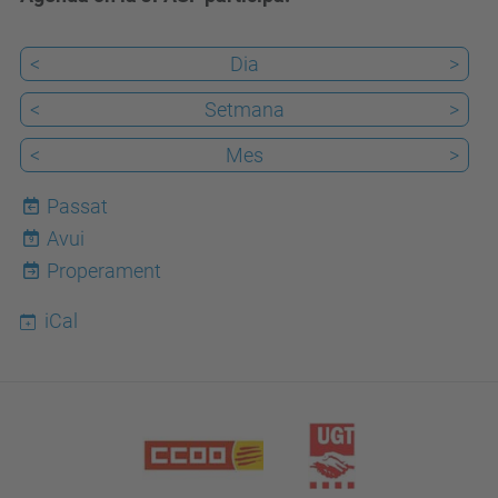
<
Dia
>
<
Setmana
>
<
Mes
>
Passat
Avui
9
Properament
iCal