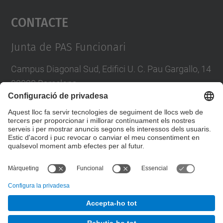
Contacte
powered by
Usercentrics Consent
Management Platform
Junta de PAS Funcionari
Campus Diagonal Sud, Edifici U. C. Pau Gargallo, 14
08028 Barcelona
Tel.
:
93 401 71 46
E-mail
:
junta.pasf@upc.edu
Formulari de contacte
© UPC
Junta PAS Funcionari