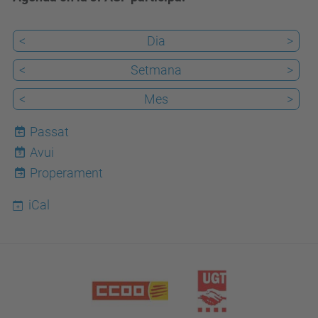
<
Dia
>
<
Setmana
>
<
Mes
>
Passat
Avui
9
Properament
iCal