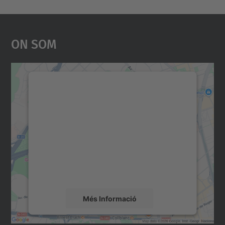
On Som
Necessitem el vostre
consentiment per carregar el
servei Google Maps!
Utilitzem un servei de tercers per incrustar
contingut del mapa que pugui recollir dades
sobre la vostra activitat. Reviseu-ne els
detalls i accepteu el servei per veure el
mapa.
Més Informació
Accepta