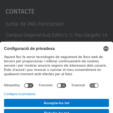
Contacte
powered by
Usercentrics Consent
Management Platform
Junta de PAS Funcionari
Campus Diagonal Sud, Edifici U. C. Pau Gargallo, 14
08028 Barcelona
Tel.
:
93 401 71 46
E-mail
:
junta.pasf@upc.edu
Formulari de contacte
© UPC
Junta PAS Funcionari