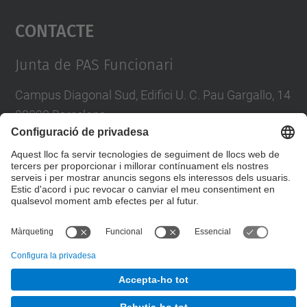
Contacte
powered by
Usercentrics Consent
Management Platform
Junta de PAS Funcionari
Campus Diagonal Sud, Edifici U. C. Pau Gargallo, 14
08028 Barcelona
Tel.
:
93 401 71 46
E-mail
:
junta.pasf@upc.edu
Formulari de contacte
© UPC
Junta PAS Funcionari