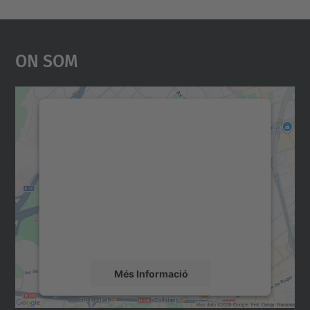
On Som
Necessitem el vostre
consentiment per carregar el
servei Google Maps!
Utilitzem un servei de tercers per incrustar
contingut del mapa que pugui recollir dades
sobre la vostra activitat. Reviseu-ne els
detalls i accepteu el servei per veure el
mapa.
Més Informació
Accepta