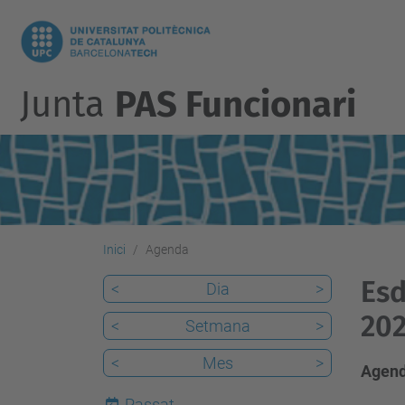
Junta
PAS Funcionari
Inici
Agenda
Esd
<
Dia
>
20
<
Setmana
>
<
Mes
>
Agend
Passat