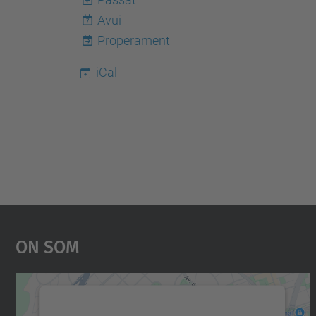
Avui
7
Properament
iCal
On Som
Necessitem el vostre consentiment