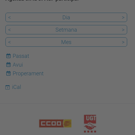
<
Dia
>
<
Setmana
>
<
Mes
>
Passat
Avui
10
Properament
iCal