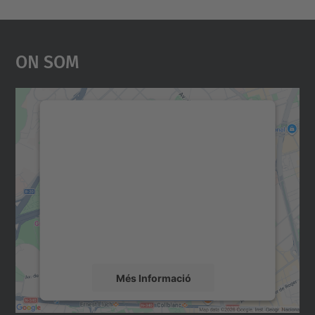
On Som
Necessitem el vostre
consentiment per carregar el
servei Google Maps!
Utilitzem un servei de tercers per incrustar
contingut del mapa que pugui recollir dades
sobre la vostra activitat. Reviseu-ne els
detalls i accepteu el servei per veure el
mapa.
Més Informació
Accepta