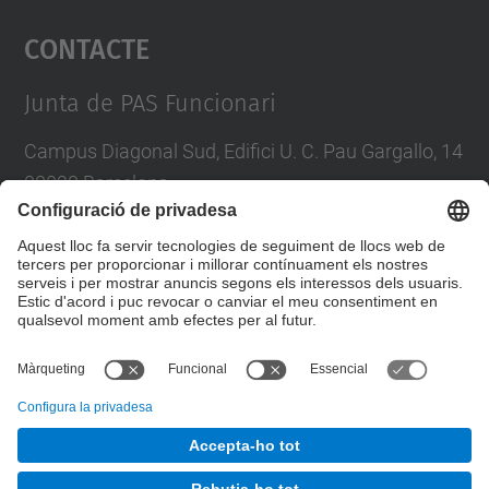
Contacte
powered by
Usercentrics Consent
Management Platform
Junta de PAS Funcionari
Campus Diagonal Sud, Edifici U. C. Pau Gargallo, 14
08028 Barcelona
Tel.
:
93 401 71 46
E-mail
:
junta.pasf@upc.edu
Formulari de contacte
© UPC
Junta PAS Funcionari