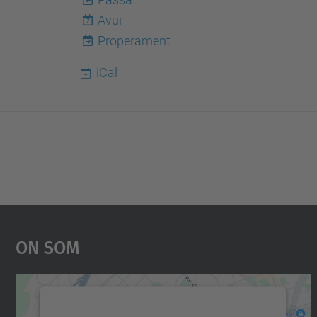
Avui
7
Properament
iCal
On Som
Necessitem el vostre consentiment