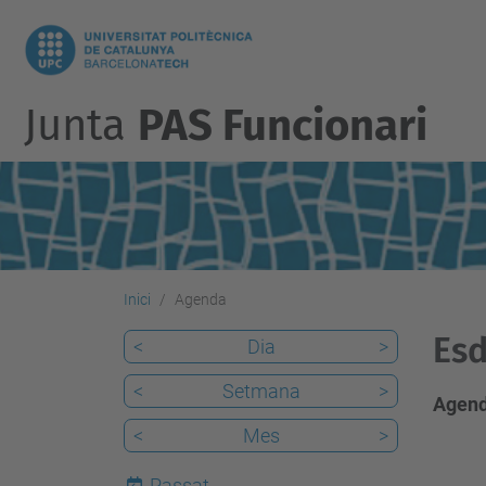
Junta
PAS Funcionari
Inici
Agenda
Esd
<
Dia
>
<
Setmana
>
Agend
<
Mes
>
Passat