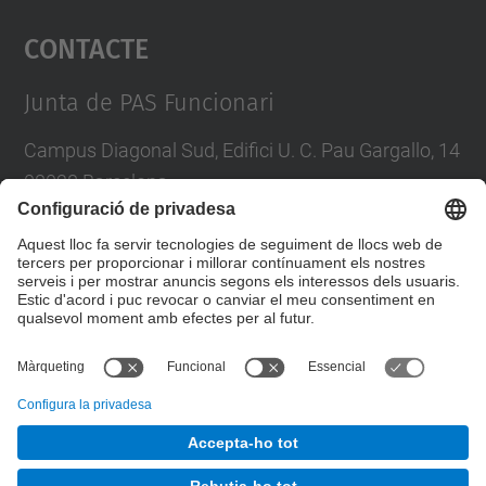
Contacte
powered by
Usercentrics Consent
Management Platform
Junta de PAS Funcionari
Campus Diagonal Sud, Edifici U. C. Pau Gargallo, 14
08028 Barcelona
Tel.
:
93 401 71 46
E-mail
:
junta.pasf@upc.edu
Formulari de contacte
© UPC
Junta PAS Funcionari