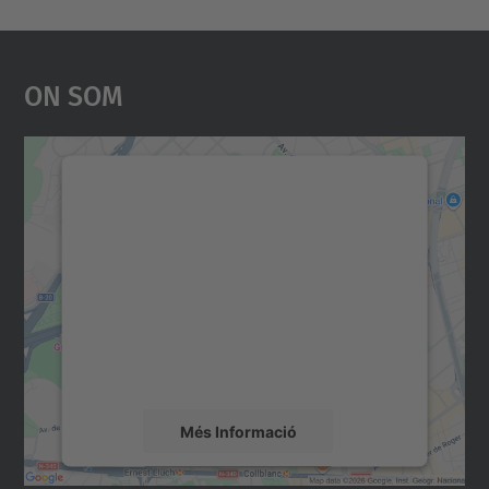
On Som
Necessitem el vostre
consentiment per carregar el
servei Google Maps!
Utilitzem un servei de tercers per incrustar
contingut del mapa que pugui recollir dades
sobre la vostra activitat. Reviseu-ne els
detalls i accepteu el servei per veure el
mapa.
Més Informació
Accepta