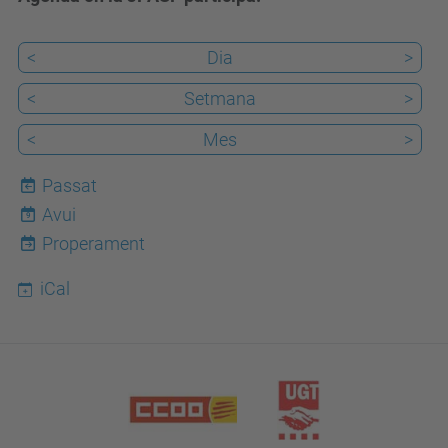
<
Dia
>
<
Setmana
>
<
Mes
>
Passat
Avui
9
Properament
iCal