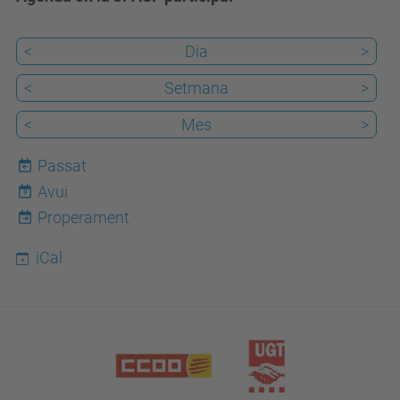
<
Dia
>
<
Setmana
>
<
Mes
>
Passat
Avui
9
Properament
iCal