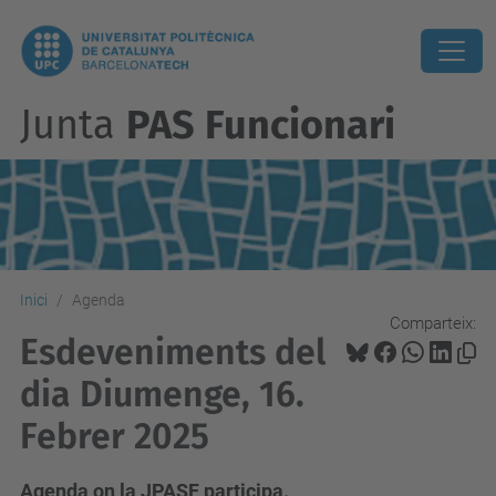
Junta
PAS Funcionari
Inici
Agenda
Comparteix:
Esdeveniments del
dia Diumenge, 16.
Febrer 2025
Agenda on la JPASF participa.