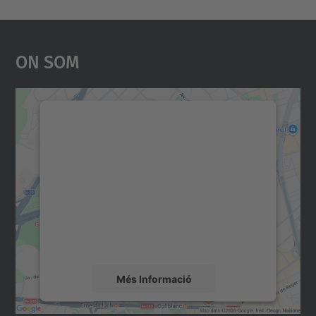
On Som
Necessitem el vostre
consentiment per carregar el
servei Google Maps!
Utilitzem un servei de tercers per incrustar
contingut del mapa que pugui recollir dades
sobre la vostra activitat. Reviseu-ne els
detalls i accepteu el servei per veure el
mapa.
Més Informació
Accepta