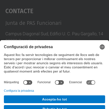
Contacte
powered by
Usercentrics Consent
Management Platform
Junta de PAS Funcionari
Campus Diagonal Sud, Edifici U. C. Pau Gargallo, 14
08028 Barcelona
Tel.
:
93 401 71 46
E-mail
:
junta.pasf@upc.edu
Formulari de contacte
© UPC
Junta PAS Funcionari